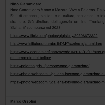
Nino Giaramidaro
Nino Giaramidaro è nato a Mazara. Vive a Palermo. Da 50 a
Fatti di cronaca , siciliani e di cultura, con articoli e fo
straniere. Già direttore dell’agenzia on line “Trentari
Sicilia. E' scomparso nel 2023.
https://www.flickr.com/photos/gigisicily/39806672322
http://www.istitutoeuroarabo.it/DM/?s=nino+giaramidaro
https://www.economiaefinanzaverde.it/2018/12/11/nino-gi
del-terremoto-del-belice/
https://palermo.gds.it/persone/nino-giaramidaro/
https://photo.webzoom.it/galleria-foto/nino-giaramidaro-a-
https://photo.webzoom.it/galleria-foto/nino-giaramidaro-
Marco Orsolini