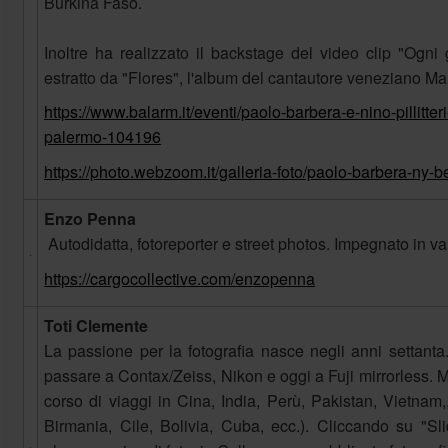
Burkina Faso.
Inoltre ha realizzato il backstage del video clip "Ogni
estratto da "Flores", l'album del cantautore veneziano M
https://www.balarm.it/eventi/paolo-barbera-e-nino-pillitte
palermo-104196
https://photo.webzoom.it/galleria-foto/paolo-barbera-ny-be
Enzo Penna
Autodidatta, fotoreporter e street photos. Impegnato in vari
https://cargocollective.com/enzopenna
Toti Clemente
La passione per la fotografia nasce negli anni settanta
passare a Contax/Zeiss, Nikon e oggi a Fuji mirrorless. Mol
corso di viaggi in Cina, India, Perù, Pakistan, Vietnam
Birmania, Cile, Bolivia, Cuba, ecc.). Cliccando su "S