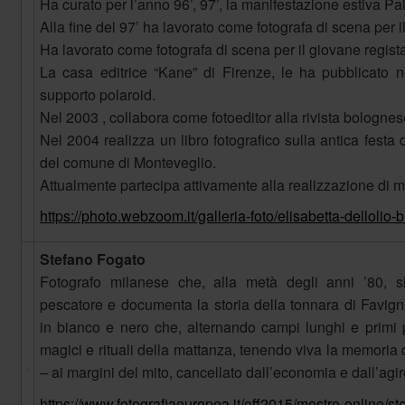
Ha curato per l’anno 96’, 97’, la manifestazione estiva P
Alla fine del 97’ ha lavorato come fotografa di scena per il f
Ha lavorato come fotografa di scena per il giovane regis
La casa editrice “Kane” di Firenze, le ha pubblicato 
supporto polaroid.
Nel 2003 , collabora come fotoeditor alla rivista bolog
Nel 2004 realizza un libro fotografico sulla antica festa 
del comune di Monteveglio.
Attualmente partecipa attivamente alla realizzazione di m
https://photo.webzoom.it/galleria-foto/elisabetta-dellolio-
Stefano Fogato
Fotografo milanese che, alla metà degli anni ’80, si
pescatore e documenta la storia della tonnara di Favign
in bianco e nero che, alternando campi lunghi e primi pi
magici e rituali della mattanza, tenendo viva la memoria 
– ai margini del mito, cancellato dall’economia e dall’ag
https://www.fotografiaeuropea.it/off2015/mostre-online/st