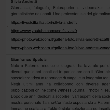
Silvia Andretti
Giornalista, fotografa, Fotoraporter e videomaker. 
giornalistiche nazionali. Una professionista del giornalis
https://livesicilia.it/autori/silvia-andretti/
https://www.youtube.com/user/silviaz0
https://photo.webzoom.it/galleria-foto/silvia-andretti-scatti
https://photo.webzoom.it/galleria-foto/silvia-andretti-vinta
Gianfranco Spatola
Nato ‍a ‍Palermo, ‍medico ‍e ‍fotografo, ‍ha ‍lavorato ‍per ‍d
‍diversi ‍quotidiani ‍locali ‍ed ‍in ‍particolare ‍con ‍il ‍“Giornale 
‍specializzandosi ‍in ‍reportage ‍di ‍viaggi ‍e ‍in ‍fotografia ‍teat
‍Negli ‍ultimi ‍anni ‍ha ‍collaborato ‍con ‍diverse ‍agen
‍pubblicazioni ‍online ‍come ‍Witness ‍Journal, ‍PhotoPhiles
‍Dopo ‍due ‍anni ‍dedicati ‍a ‍scoprire ‍i ‍vari ‍aspetti ‍della ‍s
‍mostra ‍personale ‍Taisho/Contrasto ‍esposta ‍sia ‍a ‍Palerm
‍immagine ‍scattata ‍a ‍Tokio ‍è ‍stata ‍selezionata ‍ed ‍inserita