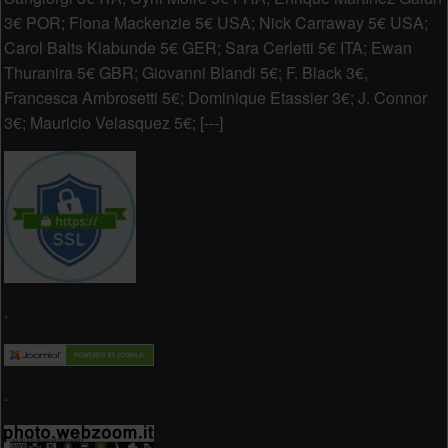
3€ POR; Fiona Mackenzie 5€ USA; Nick Carraway 5€ USA;
Carol Balts Klabunde 5€ GER; Sara Cerletti 5€ ITA; Ewan
Thuranira 5€ GBR; Giovanni Blandi 5€; F. Black 3€,
Francesca Ambrosetti 5€; Dominique Etassier 3€; J. Connor
3€; Mauricio Velasquez 5€; [---]
.
.