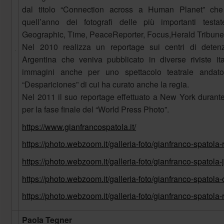
‍dal ‍titolo ‍“Connection ‍across ‍a ‍Human ‍Planet” ‍che ‍
‍quell’anno ‍dei ‍fotografi ‍delle ‍più ‍importanti ‍test
‍Geographic, ‍Time, ‍PeaceReporter, ‍Focus,Herald ‍Tribune ‍
‍Nel ‍2010 ‍realizza ‍un ‍reportage ‍sui ‍centri ‍di ‍deten
‍Argentina ‍che ‍veniva ‍pubblicato ‍in ‍diverse ‍riviste ‍ita
‍immagini ‍anche ‍per ‍uno ‍spettacolo ‍teatrale ‍andato 
‍“Despariciones” ‍di ‍cui ‍ha ‍curato ‍anche ‍la ‍regia.
‍Nel ‍2011 ‍il ‍suo ‍reportage ‍effettuato ‍a ‍New ‍York ‍durante
‍per ‍la ‍fase ‍finale ‍del ‍“World ‍Press ‍Photo”.
https://www.gianfrancospatola.it/
https://photo.webzoom.it/galleria-foto/gianfranco-spatola-
https://photo.webzoom.it/galleria-foto/gianfranco-spatola
https://photo.webzoom.it/galleria-foto/gianfranco-spatola
https://photo.webzoom.it/galleria-foto/gianfranco-spatola-
Paola Tegner