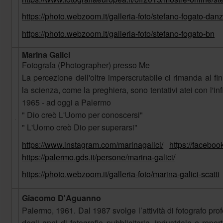
https://photo.webzoom.it/galleria-foto/stefano-fogato-dan
https://photo.webzoom.it/galleria-foto/stefano-fogato-bn
Marina Galici
Fotografa (Photographer) presso Me
La percezione dell'oltre imperscrutabile ci rimanda al finit
la scienza, come la preghiera, sono tentativi atei con l'i
1965 - ad oggi a Palermo
" Dio creò L'Uomo per conoscersi"
" L'Uomo creò Dio per superarsi"
https://www.instagram.com/marinagalici/
https://facebo
https://palermo.gds.it/persone/marina-galici/
https://photo.webzoom.it/galleria-foto/marina-galici-scatti
Giacomo D'Aguanno
Palermo, 1961. Dal 1987 svolge l’attività di fotografo pr
degli anni di fotografia pubblicitaria, industriale e rep