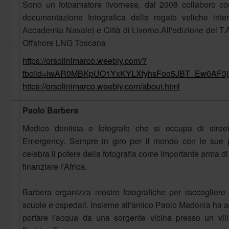
Sono un fotoamatore livornese, dal 2008 collaboro co
documentazione fotografica delle regate veliche inter
Accademia Navale) e Città di Livorno.All'edizione del T
Offshore LNG Toscana
https://orsolinimarco.weebly.com/?
fbclid=IwAR0MBKpUO1YxKYLXfyhsFoo5JBT_Ew0AF3
https://orsolinimarco.weebly.com/about.html
Paolo Barbera
Medico dentista e fotografo che si occupa di stree
Emergency. Sempre in giro per il mondo con le sue pr
celebra il potere della fotografia come importante arma d
finanziare l'Africa.
Barbera organizza mostre fotografiche per raccogliere 
scuole e ospedali. Insieme all'amico Paolo Madonia ha a
portare l'acqua da una sorgente vicina presso un vill