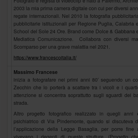
Fotografo e regista di videoclip è nato a Palermo, Architet
2003 la mia prima camera digitale con cui per diversi anni
regate internazionali. Nel 2010 la fotografia pubblicit
pubblicitarie istituzionali per Regione Puglia, Calabria
School del Sole 24 Ore. Brand come Dolce & Gabbana e
Mediatica Comunicazione. Collabora con diversi ma
Scomparso per una grave malattia nel 2021.
https://www.francescoitalia.it/
Massimo Francese
inizia a fotografare nei primi anni 80′ seguendo un co
Zecchin che lo porterà a scattare tra i vicoli e i quar
attenzione si concentra soprattutto sugli sguardi dei
strada.
Altro progetto fotografico realizzato in quegli anni 
psichiatrico di Via Pindemonte, quando si discuteva d
l’applicazione della Legge Basaglia, per porre fine 
vivevano i degenti di queste strutture. (Progetto c