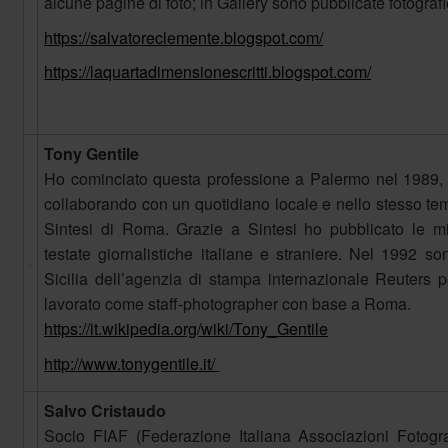
alcune pagine di foto; in Gallery sono pubblicate fotografi
https://salvatoreclemente.blogspot.com/
https://laquartadimensionescritti.blogspot.com/
Tony Gentile
Ho cominciato questa professione a Palermo nel 1989, 
collaborando con un quotidiano locale e nello stesso tem
Sintesi di Roma. Grazie a Sintesi ho pubblicato le mi
testate giornalistiche italiane e straniere. Nel 1992 s
Sicilia dell’agenzia di stampa internazionale Reuters
lavorato come staff-photographer con base a Roma.
https://it.wikipedia.org/wiki/Tony_Gentile
http://www.tonygentile.it/
Salvo Cristaudo
Socio FIAF (Federazione Italiana Associazioni Fotogra