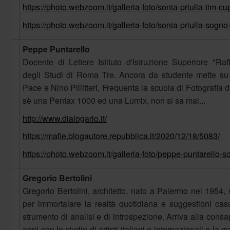
https://photo.webzoom.it/galleria-foto/sonia-priulla-tim-cu
https://photo.webzoom.it/galleria-foto/sonia-priulla-sogn
Peppe Puntarello
Docente di Lettere Istituto d'Istruzione Superiore "Raf
degli Studi di Roma Tre. Ancora da studente mette 
Pace e Nino Pillitteri, Frequenta la scuola di Fotografia 
sè una Pentax 1000 ed una Lumix, non si sa mai...
http://www.dialogario.it/
https://mafie.blogautore.repubblica.it/2020/12/18/5083/
https://photo.webzoom.it/galleria-foto/peppe-puntarello-sc
Gregorio Bertolini
Gregorio Bertolini, architetto, nato a Palermo nel 1954, 
per immortalare la realtà quotidiana e suggestioni cas
strumento di analisi e di introspezione. Arriva alla consa
anni con lo studio di artisti italiani e internazionali e la m