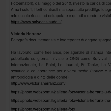
Fotoamatori), dal maggio del 2010, rivesto la carica di co
Amo i colori, i forti contrasti ma soprattutto prediligo fotog
mio occhio riesce ad estrapolare e quindi a rendere visibil
https://www.salvocristaudo.it/
Victoria Herranz
Fotografa documentarista e fotoreporter di origine spagno
Ha lavorato, come freelance, per agenzie di stampa inte
pubblicate su giornali, riviste e ONG come Survival I
Internazionale, Le Point, Le Journal, Fri Tanke, La Van
scrittrice e collaboratrice per diversi media (notizie e 
antropologia e diritti delle donne)
http://www.victoriaherranz.com/
https://photo.webzoom.it/galleria-foto/victoria-herranz-u-d
https://photo.webzoom.it/galleria-foto/victoria-herranz-th
https://photo.webzoom.it/galleria-foto