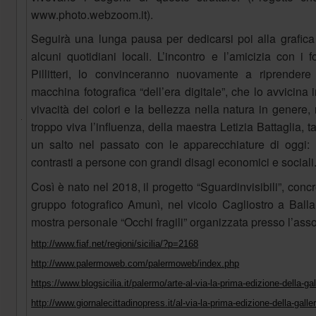
www.photo.webzoom.it).
Seguirà una lunga pausa per dedicarsi poi alla grafica
alcuni quotidiani locali. L’incontro e l’amicizia con i
Pillitteri, lo convinceranno nuovamente a riprende
macchina fotografica “dell’era digitale”, che lo avvicin
vivacità dei colori e la bellezza nella natura in genere
troppo viva l’influenza, della maestra Letizia Battaglia, t
un salto nel passato con le apparecchiature di oggi: ri
contrasti a persone con grandi disagi economici e sociali
Così è nato nel 2018, il progetto “Sguardinvisibili”, con
gruppo fotografico Amunì, nel vicolo Cagliostro a Bal
mostra personale “Occhi fragili” organizzata presso l’as
http://www.fiaf.net/regioni/sicilia/?p=2168
http://www.palermoweb.com/palermoweb/index.php
https://www.blogsicilia.it/palermo/arte-al-via-la-prima-edizione-della-ga
http://www.giornalecittadinopress.it/al-via-la-prima-edizione-della-galler