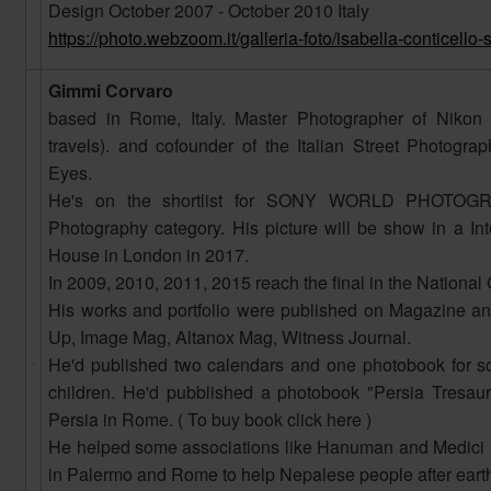
Design October 2007 - October 2010 Italy
https://photo.webzoom.it/galleria-foto/isabella-conticello-
Gimmi Corvaro
based in Rome, Italy. Master Photographer of Nikon
travels). and cofounder of the Italian Street Photograp
Eyes.
He's on the shortlist for SONY WORLD PHOTOG
Photography category. His picture will be show in a Int
House in London in 2017.
In 2009, 2010, 2011, 2015 reach the final in the National
His works and portfolio were published on Magazine and 
Up, Image Mag, Altanox Mag, Witness Journal.
He'd published two calendars and one photobook for s
children. He'd pubblished a photobook "Persia Tresau
Persia in Rome. ( To buy book click here )
He helped some associations like Hanuman and Medici 
in Palermo and Rome to help Nepalese people after eart