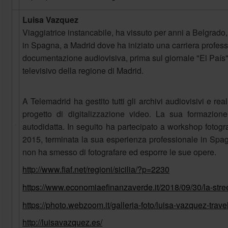
Luisa Vazquez
V
iaggiatrice instancabile, ha vissuto per anni a Belgrado
in Spagna, a Madrid dove ha iniziato una carriera profes
documentazione audiovisiva, prima sul giornale "El Paí
televisivo della regione di Madrid.
A Telemadrid ha gestito tutti gli archivi audiovisivi e r
progetto di digitalizzazione video. La sua formazione
autodidatta. In seguito ha partecipato a workshop fotografi
2015, terminata la sua esperienza professionale in Spag
non ha smesso di fotografare ed esporre le sue opere.
http://www.fiaf.net/regioni/sicilia/?p=2230
https://www.economiaefinanzaverde.it/2018/09/30/la-stre
https://photo.webzoom.it/galleria-foto/luisa-vazquez-trave
http://luisavazquez.es/