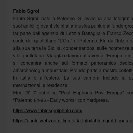
Fabio Sgroi
Fabio Sgroi, nato a Palermo. Si avvicina alla fotografi
suoi amici, giovani vicini alla musica punk e all’undergr
far parte dell’agenzia di Letizia Battaglia e Franco Zecc
conto del quotidiano "L’Ora" di Palermo. Fin dall’inizio de
alla sua terra la Sicilia, concentrandosi sulle ricorrenze 
vita quotidiana. Viaggia e lavora attraverso l’Europa e i
si concentra anche sul formato panoramico dedic
all’archeologia industriale. Prende parte a mostre collet
in Italia e all’estero. La sua carriera include la p
internazionali e residenze.
Fine 2017 pubblica "Past Euphoria Post Europa" c
"Palermo 84-86 - Early works" con Yardpress.
https://www.fabiosgroiphoto.com/
https://photo.webzoom.it/galleria-foto/fabio-sgroi-beograd