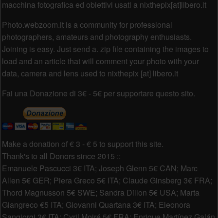
macchina fotografica ed obiettivi usati a nixthepix[at]libero.it
Photo.webzoom.it is a community for professional
photographers, amateurs and photography enthusiasts.
Joining is easy. Just send a. zip file containing the images to
load and an article that will comment your photo with your
data, camera and lens used to nixthepix [at] libero.it
Fai una Donazione di 3€ - 5€ per supportare questo sito.
Make a donation of € 3 - € 5 to support this site.
Thank's to all Donors since 2015 ::
Emanuele Pascucci 3€ ITA; Joseph Glenn 5€ CAN; Marc
Allen 5€ GER; Piera Greco 5€ ITA; Claude Ginsberg 3€ FRA;
Thord Magnusson 5€ SWE; Sandra Dillon 5€ USA; Marta
Giangreco €5 ITA; Giovanni Quartana 3€ ITA; Eleonora
Sangiorgi 3€ ITA; Cyril Moiré 5€ FRA; Enrique Martínez Galán