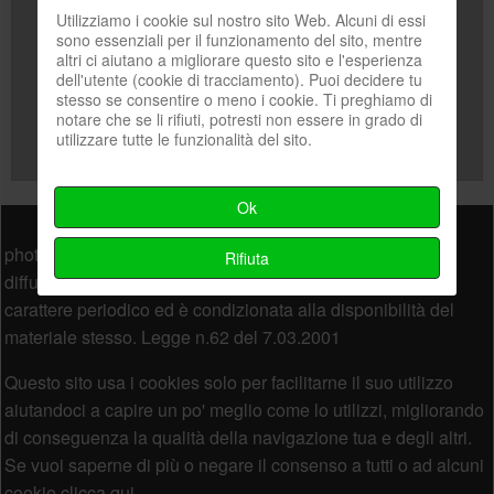
Utilizziamo i cookie sul nostro sito Web. Alcuni di essi
sono essenziali per il funzionamento del sito, mentre
altri ci aiutano a migliorare questo sito e l'esperienza
dell'utente (cookie di tracciamento). Puoi decidere tu
stesso se consentire o meno i cookie. Ti preghiamo di
notare che se li rifiuti, potresti non essere in grado di
utilizzare tutte le funzionalità del sito.
Invia email
Ok
Piè di pagina
photo.webzoom.it non costituisce testata giornalistica e la
Rifiuta
diffusione di materiale interno al sito non ha comunque
carattere periodico ed è condizionata alla disponibilità del
materiale stesso. Legge n.62 del 7.03.2001
Questo sito usa i cookies solo per facilitarne il suo utilizzo
aiutandoci a capire un po' meglio come lo utilizzi, migliorando
di conseguenza la qualità della navigazione tua e degli altri.
Se vuoi saperne di più o negare il consenso a tutti o ad alcuni
cookie clicca qui.