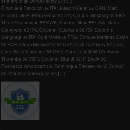
Thank's to all Donors since 2015 ::
Emanuele Pascucci 3€ ITA; Joseph Glenn 5€ CAN; Marc
Allen 5€ GER; Piera Greco 5€ ITA; Claude Ginsberg 3€ FRA;
Thord Magnusson 5€ SWE; Sandra Dillon 5€ USA; Marta
Giangreco €5 ITA; Giovanni Quartana 3€ ITA; Eleonora
Sangiorgi 3€ ITA; Cyril Moiré 5€ FRA; Enrique Martínez Galán
3€ POR; Fiona Mackenzie 5€ USA; Nick Carraway 5€ USA;
Carol Balts Klabunde 5€ GER; Sara Cerletti 5€ ITA; Ewan
Thuranira 5€ GBR; Giovanni Blandi 5€; F. Black 3€,
Francesca Ambrosetti 5€; Dominique Etassier 3€; J. Connor
3€; Mauricio Velasquez 5€; [---]
.