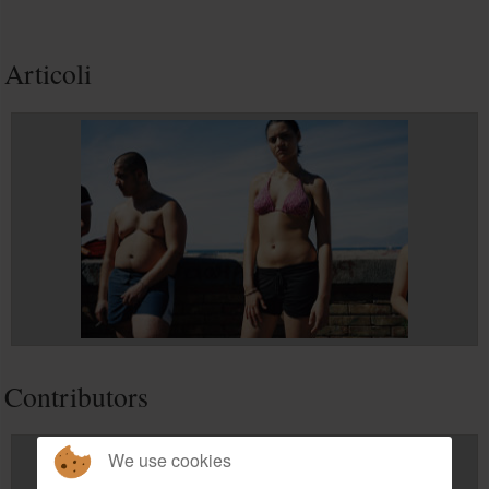
*
Campo
obbligatorio
Articoli
Nome
*
Email
*
Oggetto del
messaggio
*
Contributors
Inserire un
We use cookies
messaggio
*