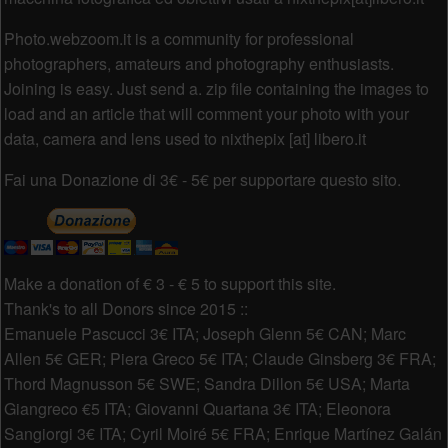
Photo.webzoom.it is a community for professional
photographers, amateurs and photography enthusiasts.
Joining is easy. Just send a. zip file containing the images to
load and an article that will comment your photo with your
data, camera and lens used to nixthepix [at] libero.it
Fai una Donazione di 3€ - 5€ per supportare questo sito.
Make a donation of € 3 - € 5 to support this site.
Thank's to all Donors since 2015 ::
Emanuele Pascucci 3€ ITA; Joseph Glenn 5€ CAN; Marc
Allen 5€ GER; Piera Greco 5€ ITA; Claude Ginsberg 3€ FRA;
Thord Magnusson 5€ SWE; Sandra Dillon 5€ USA; Marta
Giangreco €5 ITA; Giovanni Quartana 3€ ITA; Eleonora
Sangiorgi 3€ ITA; Cyril Moiré 5€ FRA; Enrique Martínez Galán