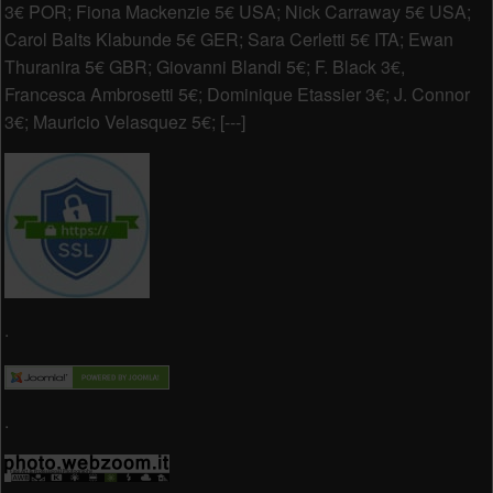
3€ POR; Fiona Mackenzie 5€ USA; Nick Carraway 5€ USA;
Carol Balts Klabunde 5€ GER; Sara Cerletti 5€ ITA; Ewan
Thuranira 5€ GBR; Giovanni Blandi 5€; F. Black 3€,
Francesca Ambrosetti 5€; Dominique Etassier 3€; J. Connor
3€; Mauricio Velasquez 5€; [---]
.
.