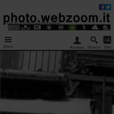
Riquadro stru
Menu principale
Menu
Accesso
Ricerca
Stile