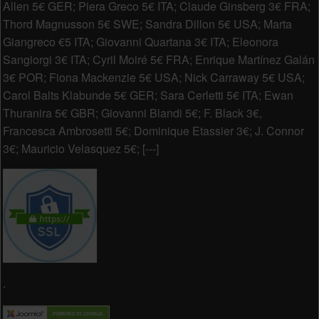
Allen 5€ GER; Piera Greco 5€ ITA; Claude Ginsberg 3€ FRA;
Thord Magnusson 5€ SWE; Sandra Dillon 5€ USA; Marta
Giangreco €5 ITA; Giovanni Quartana 3€ ITA; Eleonora
Sangiorgi 3€ ITA; Cyril Moiré 5€ FRA; Enrique Martínez Galán
3€ POR; Fiona Mackenzie 5€ USA; Nick Carraway 5€ USA;
Carol Balts Klabunde 5€ GER; Sara Cerletti 5€ ITA; Ewan
Thuranira 5€ GBR; Giovanni Blandi 5€; F. Black 3€,
Francesca Ambrosetti 5€; Dominique Etassier 3€; J. Connor
3€; Mauricio Velasquez 5€; [---]
.