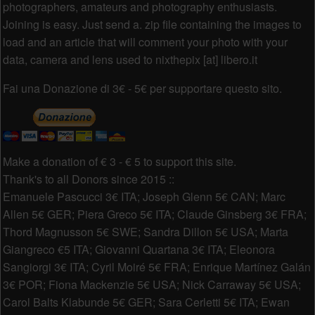
photographers, amateurs and photography enthusiasts.
Joining is easy. Just send a. zip file containing the images to
load and an article that will comment your photo with your
data, camera and lens used to nixthepix [at] libero.it
Fai una Donazione di 3€ - 5€ per supportare questo sito.
Make a donation of € 3 - € 5 to support this site.
Thank's to all Donors since 2015 ::
Emanuele Pascucci 3€ ITA; Joseph Glenn 5€ CAN; Marc
Allen 5€ GER; Piera Greco 5€ ITA; Claude Ginsberg 3€ FRA;
Thord Magnusson 5€ SWE; Sandra Dillon 5€ USA; Marta
Giangreco €5 ITA; Giovanni Quartana 3€ ITA; Eleonora
Sangiorgi 3€ ITA; Cyril Moiré 5€ FRA; Enrique Martínez Galán
3€ POR; Fiona Mackenzie 5€ USA; Nick Carraway 5€ USA;
Carol Balts Klabunde 5€ GER; Sara Cerletti 5€ ITA; Ewan