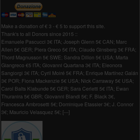
Make a donation of € 3 - € 5 to support this site.
Thank's to all Donors since 2015 ::
Emanuele Pascucci 3€ ITA; Joseph Glenn 5€ CAN; Marc
Allen 5€ GER; Piera Greco 5€ ITA; Claude Ginsberg 3€ FRA;
Thord Magnusson 5€ SWE; Sandra Dillon 5€ USA; Marta
Giangreco €5 ITA; Giovanni Quartana 3€ ITA; Eleonora
Sangiorgi 3€ ITA; Cyril Moiré 5€ FRA; Enrique Martínez Galán
3€ POR; Fiona Mackenzie 5€ USA; Nick Carraway 5€ USA;
Carol Balts Klabunde 5€ GER; Sara Cerletti 5€ ITA; Ewan
Thuranira 5€ GBR; Giovanni Blandi 5€; F. Black 3€,
Francesca Ambrosetti 5€; Dominique Etassier 3€; J. Connor
3€; Mauricio Velasquez 5€; [---]