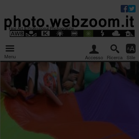
Riquadro stru
Menu principale
Menu
Accesso
Ricerca
Stile